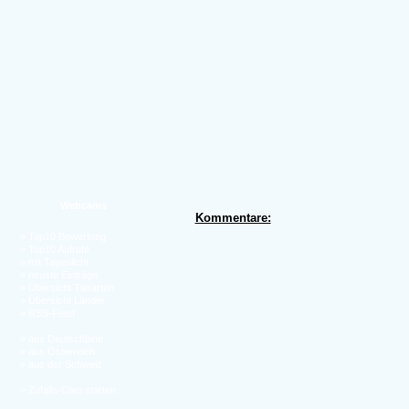
Webcams
Kommentare:
»
Top10 Bewertung
»
Top10 Aufrufe
»
mit Tageslicht
»
neuste Einträge
»
Übersicht Tierarten
»
Übersicht Länder
»
RSS-Feed
»
aus Deutschland
»
aus Österreich
»
aus der Schweiz
»
Zufalls-Cam starten