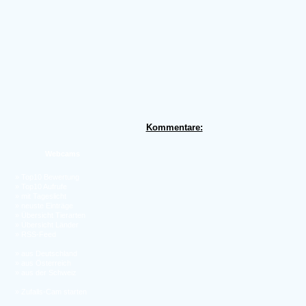
Kommentare:
Webcams
»
Top10 Bewertung
»
Top10 Aufrufe
»
mit Tageslicht
»
neuste Einträge
»
Übersicht Tierarten
»
Übersicht Länder
»
RSS-Feed
»
aus Deutschland
»
aus Österreich
»
aus der Schweiz
»
Zufalls-Cam starten