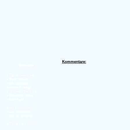
Kommentare:
Webcams
»
Top10 Bewertung
»
Top10 Aufrufe
»
mit Tageslicht
»
neuste Einträge
»
Übersicht Tierarten
»
Übersicht Länder
»
RSS-Feed
»
aus Deutschland
»
aus Österreich
»
aus der Schweiz
»
Zufalls-Cam starten