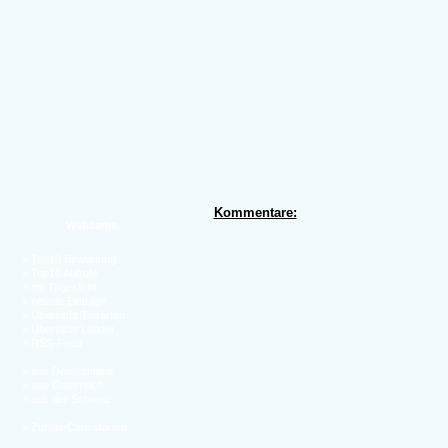
Kommentare:
Webcams
»
Top10 Bewertung
»
Top10 Aufrufe
»
mit Tageslicht
»
neuste Einträge
»
Übersicht Tierarten
»
Übersicht Länder
»
RSS-Feed
»
aus Deutschland
»
aus Österreich
»
aus der Schweiz
»
Zufalls-Cam starten