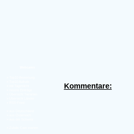
Webcams
»
Top10 Bewertung
»
Top10 Aufrufe
Kommentare:
»
mit Tageslicht
»
neuste Einträge
»
Übersicht Tierarten
»
Übersicht Länder
»
RSS-Feed
»
aus Deutschland
»
aus Österreich
»
aus der Schweiz
»
Zufalls-Cam starten