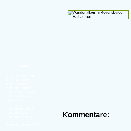
Webcams
»
Top10 Bewertung
»
Top10 Aufrufe
»
mit Tageslicht
»
neuste Einträge
»
Übersicht Tierarten
»
Übersicht Länder
»
RSS-Feed
»
aus Deutschland
Kommentare:
»
aus Österreich
»
aus der Schweiz
»
Zufalls-Cam starten