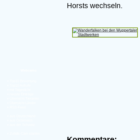
Horsts wechseln.
Webcams
»
Top10 Bewertung
»
Top10 Aufrufe
»
mit Tageslicht
»
neuste Einträge
»
Übersicht Tierarten
»
Übersicht Länder
»
RSS-Feed
»
aus Deutschland
»
aus Österreich
»
aus der Schweiz
»
Zufalls-Cam starten
Kommentare: