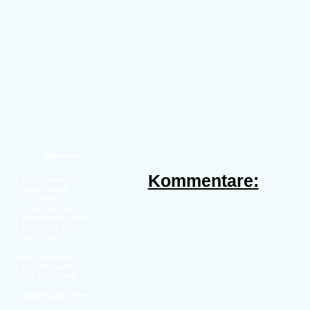
Webcams
Kommentare:
»
Top10 Bewertung
»
Top10 Aufrufe
»
mit Tageslicht
»
neuste Einträge
»
Übersicht Tierarten
»
Übersicht Länder
»
RSS-Feed
»
aus Deutschland
»
aus Österreich
»
aus der Schweiz
»
Zufalls-Cam starten