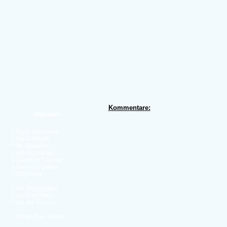
Kommentare:
Webcams
»
Top10 Bewertung
»
Top10 Aufrufe
»
mit Tageslicht
»
neuste Einträge
»
Übersicht Tierarten
»
Übersicht Länder
»
RSS-Feed
»
aus Deutschland
»
aus Österreich
»
aus der Schweiz
»
Zufalls-Cam starten