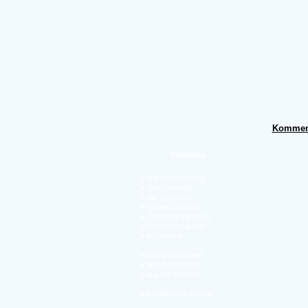
Kommen
Webcams
»
Top10 Bewertung
»
Top10 Aufrufe
»
mit Tageslicht
»
neuste Einträge
»
Übersicht Tierarten
»
Übersicht Länder
»
RSS-Feed
»
aus Deutschland
»
aus Österreich
»
aus der Schweiz
»
Zufalls-Cam starten