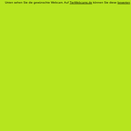
Unten sehen Sie die gewünschte Webcam. Auf
TierWebcams.de
können Sie diese
bewerten