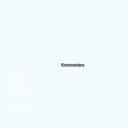
Kommentare:
Webcams
»
Top10 Bewertung
»
Top10 Aufrufe
»
mit Tageslicht
»
neuste Einträge
»
Übersicht Tierarten
»
Übersicht Länder
»
RSS-Feed
»
aus Deutschland
»
aus Österreich
»
aus der Schweiz
»
Zufalls-Cam starten