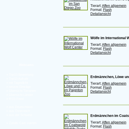
Tierart:
Affen allgemein
Format:
Flash
Detailansicht
Wölfe im International 
Tierart:
Affen allgemein
Format:
Flash
Detailansicht
Webcams
»
Top10 Bewertung
Erdmännchen, Löwe und
»
Top10 Aufrufe
»
mit Tageslicht
Tierart:
Affen allgemein
»
neuste Einträge
Format:
Flash
»
Übersicht Tierarten
Detailansicht
»
Übersicht Länder
»
RSS-Feed
»
aus Deutschland
»
aus Österreich
»
aus der Schweiz
Erdmännchen im Coatsw
Tierart:
Affen allgemein
»
Zufalls-Cam starten
Format:
Flash