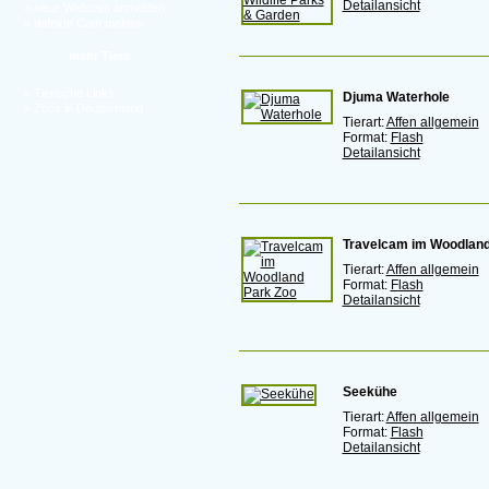
Detailansicht
»
neue Webcam anmelden
»
defekte Cam melden
mehr Tiere
»
Tierische Links
Djuma Waterhole
»
Zoos in Deutschland
Tierart:
Affen allgemein
Format:
Flash
Detailansicht
Travelcam im Woodland
Tierart:
Affen allgemein
Format:
Flash
Detailansicht
Seekühe
Tierart:
Affen allgemein
Format:
Flash
Detailansicht