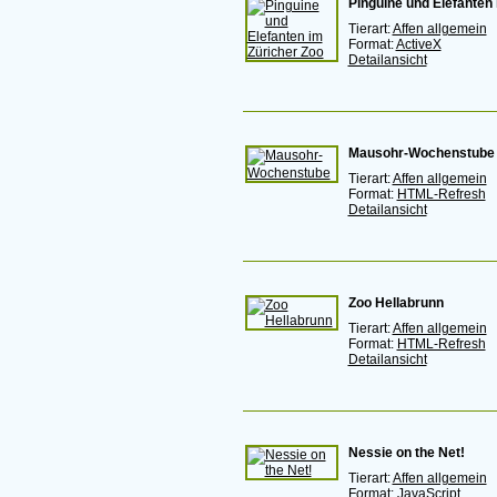
Pinguine und Elefanten 
Tierart:
Affen allgemein
Format:
ActiveX
Detailansicht
Mausohr-Wochenstube
Tierart:
Affen allgemein
Format:
HTML-Refresh
Detailansicht
Zoo Hellabrunn
Tierart:
Affen allgemein
Format:
HTML-Refresh
Detailansicht
Nessie on the Net!
Tierart:
Affen allgemein
Format:
JavaScript