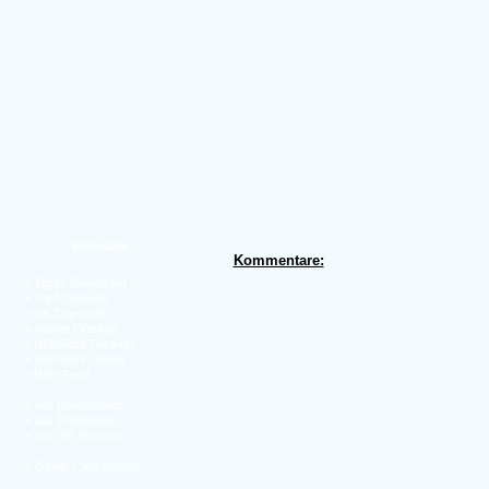
Webcams
Kommentare:
»
Top10 Bewertung
»
Top10 Aufrufe
»
mit Tageslicht
»
neuste Einträge
»
Übersicht Tierarten
»
Übersicht Länder
»
RSS-Feed
»
aus Deutschland
»
aus Österreich
»
aus der Schweiz
»
Zufalls-Cam starten