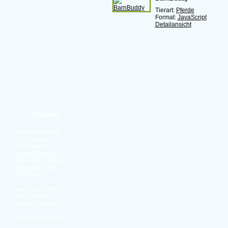
Tierart:
Pferde
Format:
JavaScript
Detailansicht
Webcams
»
Top10 Bewertung
»
Top10 Aufrufe
»
mit Tageslicht
»
neuste Einträge
»
Übersicht Tierarten
»
Übersicht Länder
»
RSS-Feed
»
aus Deutschland
»
aus Österreich
»
aus der Schweiz
»
Zufalls-Cam starten