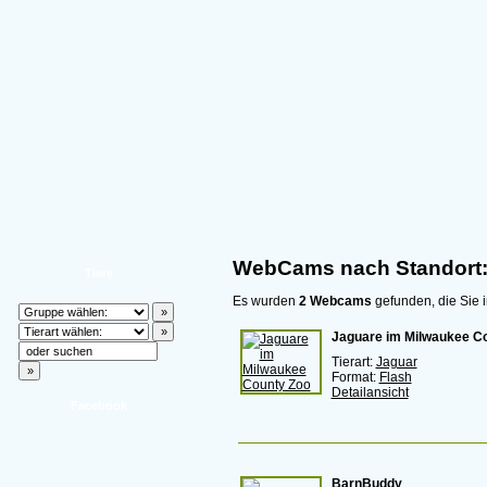
WebCams nach Standort:
Tiere
Es wurden
2 Webcams
gefunden, die Sie i
Jaguare im Milwaukee C
Tierart:
Jaguar
Format:
Flash
Detailansicht
Facebook
BarnBuddy