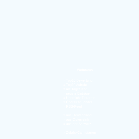
Webcams
»
Top10 Bewertung
»
Top10 Aufrufe
»
mit Tageslicht
»
neuste Einträge
»
Übersicht Tierarten
»
Übersicht Länder
»
RSS-Feed
»
aus Deutschland
»
aus Österreich
»
aus der Schweiz
»
Zufalls-Cam starten