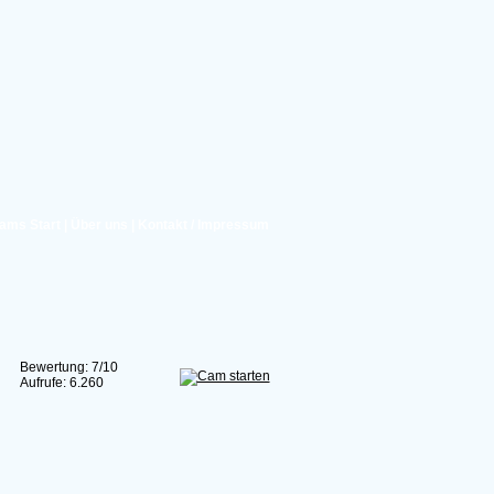
ams Start
|
Über uns
|
Kontakt / Impressum
Bewertung: 7/10
Aufrufe: 6.260