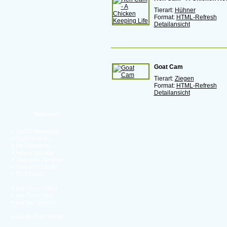
Tierart:
Hühner
Format:
HTML-Refresh
Detailansicht
Goat Cam
Tierart:
Ziegen
Format:
HTML-Refresh
Detailansicht
Webcams
»
Top10 Bewertung
»
Top10 Aufrufe
»
mit Tageslicht
»
neuste Einträge
»
Übersicht Tierarten
»
Übersicht Länder
»
RSS-Feed
»
aus Deutschland
»
aus Österreich
»
aus der Schweiz
»
Zufalls-Cam starten