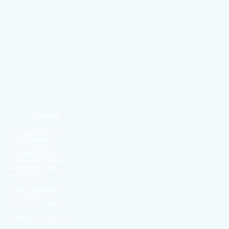
Webcams
»
Top10 Bewertung
»
Top10 Aufrufe
»
mit Tageslicht
»
neuste Einträge
»
Übersicht Tierarten
»
Übersicht Länder
»
RSS-Feed
»
aus Deutschland
»
aus Österreich
»
aus der Schweiz
»
Zufalls-Cam starten