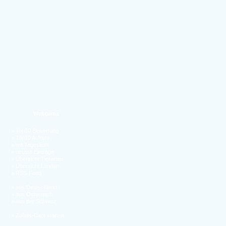
Webcams
»
Top10 Bewertung
»
Top10 Aufrufe
»
mit Tageslicht
»
neuste Einträge
»
Übersicht Tierarten
»
Übersicht Länder
»
RSS-Feed
»
aus Deutschland
»
aus Österreich
»
aus der Schweiz
»
Zufalls-Cam starten