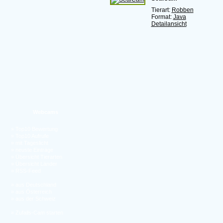
Tierart:
Robben
Format:
Java
Detailansicht
Webcams
»
Top10 Bewertung
»
Top10 Aufrufe
»
mit Tageslicht
»
neuste Einträge
»
Übersicht Tierarten
»
Übersicht Länder
»
RSS-Feed
»
aus Deutschland
»
aus Österreich
»
aus der Schweiz
»
Zufalls-Cam starten