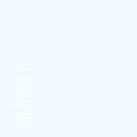
Webcams
»
Top10 Bewertung
»
Top10 Aufrufe
»
mit Tageslicht
»
neuste Einträge
»
Übersicht Tierarten
»
Übersicht Länder
»
RSS-Feed
»
aus Deutschland
»
aus Österreich
»
aus der Schweiz
»
Zufalls-Cam starten