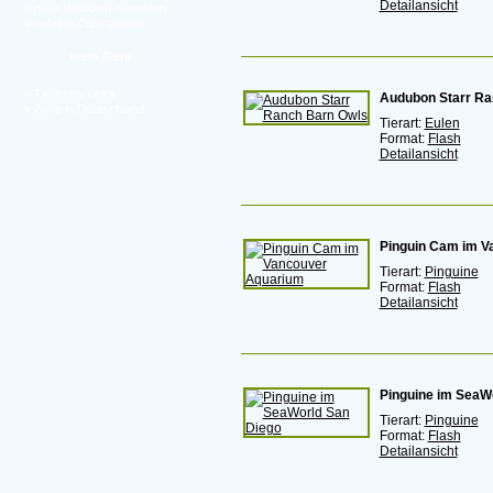
Detailansicht
»
neue Webcam anmelden
»
defekte Cam melden
mehr Tiere
»
Tierische Links
Audubon Starr Ra
»
Zoos in Deutschland
Tierart:
Eulen
Format:
Flash
Detailansicht
Pinguin Cam im V
Tierart:
Pinguine
Format:
Flash
Detailansicht
Pinguine im SeaW
Tierart:
Pinguine
Format:
Flash
Detailansicht