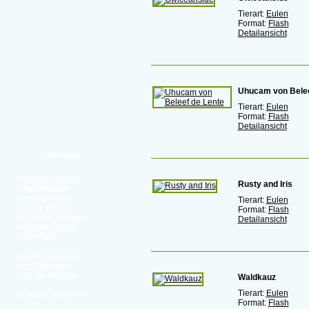
Tierart:
Eulen
Format:
Flash
Detailansicht
Uhucam von Belee
Tierart:
Eulen
Format:
Flash
Detailansicht
Webcams
»
Top10 Bewertung
Rusty and Iris
»
Top10 Aufrufe
»
mit Tageslicht
Tierart:
Eulen
»
neuste Einträge
Format:
Flash
»
Übersicht Tierarten
Detailansicht
»
Übersicht Länder
»
RSS-Feed
»
aus Deutschland
»
aus Österreich
»
aus der Schweiz
Waldkauz
Tierart:
Eulen
»
Zufalls-Cam starten
Format:
Flash