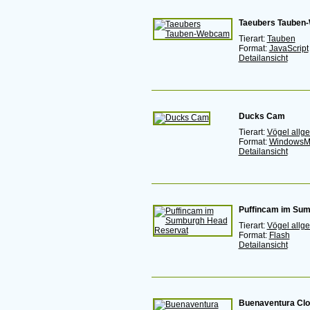
Taeubers Tauben
Tierart:
Tauben
Format:
JavaScript
Detailansicht
Ducks Cam
Tierart:
Vögel allg
Format:
WindowsM
Detailansicht
Puffincam im Sum
Tierart:
Vögel allg
Format:
Flash
Detailansicht
Buenaventura Cl