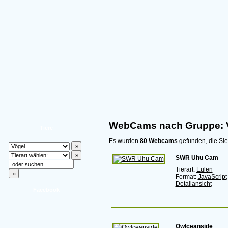
WebCams nach Gruppe: 
Tiere
Es wurden
80 Webcams
gefunden, die Sie
SWR Uhu Cam
Tierart:
Eulen
Format:
JavaScript
Detailansicht
Facebook
Owlceanside